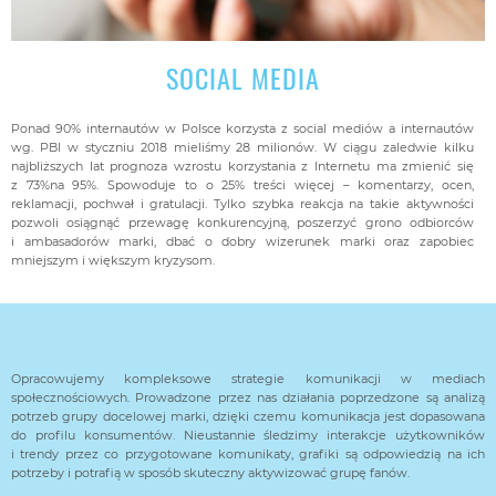
SOCIAL MEDIA
Ponad 90% internautów w Polsce korzysta z social mediów a internautów
wg. PBI w styczniu 2018 mieliśmy 28 milionów. W ciągu zaledwie kilku
najbliższych lat prognoza wzrostu korzystania z Internetu ma zmienić się
z 73%na 95%. Spowoduje to o 25% treści więcej – komentarzy, ocen,
reklamacji, pochwał i gratulacji. Tylko szybka reakcja na takie aktywności
pozwoli osiągnąć przewagę konkurencyjną, poszerzyć grono odbiorców
i ambasadorów marki, dbać o dobry wizerunek marki oraz zapobiec
mniejszym i większym kryzysom.
Opracowujemy kompleksowe strategie komunikacji w mediach
społecznościowych. Prowadzone przez nas działania poprzedzone są analizą
potrzeb grupy docelowej marki, dzięki czemu komunikacja jest dopasowana
do profilu konsumentów. Nieustannie śledzimy interakcje użytkowników
i trendy przez co przygotowane komunikaty, grafiki są odpowiedzią na ich
potrzeby i potrafią w sposób skuteczny aktywizować grupę fanów.