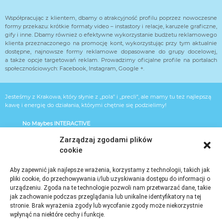
Współpracując z klientem, dbamy o atrakcyjność profilu poprzez nowoczesne
formy przekazu: krótkie formaty video – instastory i relacje, karuzele graficzne,
gify i inne. Dbamy również o efektywne wykorzystanie budżetu reklamowego
klienta przeznaczonego na promocję kont, wykorzystując przy tym aktualnie
dostępne, najnowsze formy reklamowe dopasowane do grupy docelowej,
a także opcje targetowań reklam. Prowadzimy oficjalne profile na portalach
społecznościowych: Facebook, Instagram, Google +.
Jesteśmy z Krakowa, który słynie z „pola" i „precli“, ale mamy tu też najlepszą
kawę i energię do działania, którymi chętnie się podzielimy!
No Maybes INTERACTIVE
Kryspinów 429
Zarządzaj zgodami plików
cookie
32-060 Kryspinów
pn.- czw. 10-17.00 pt. 10-15.00
Aby zapewnić jak najlepsze wrażenia, korzystamy z technologii, takich jak
heart@nomaybes.pl
pliki cookie, do przechowywania i/lub uzyskiwania dostępu do informacji o
urządzeniu. Zgoda na te technologie pozwoli nam przetwarzać dane, takie
503 033 450
jak zachowanie podczas przeglądania lub unikalne identyfikatory na tej
stronie. Brak wyrażenia zgody lub wycofanie zgody może niekorzystnie
Facebook
wpłynąć na niektóre cechy i funkcje.