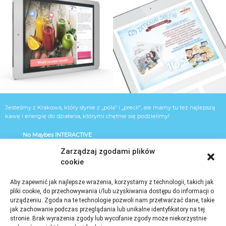
Jesteśmy z Krakowa, który słynie z „pola" i „precli“, ale mamy tu też najlepszą
kawę i energię do działania, którymi chętnie się podzielimy!
No Maybes INTERACTIVE
Kryspinów 429
Zarządzaj zgodami plików
cookie
32-060 Kryspinów
pn.- czw. 10-17.00 pt. 10-15.00
Aby zapewnić jak najlepsze wrażenia, korzystamy z technologii, takich jak
heart@nomaybes.pl
pliki cookie, do przechowywania i/lub uzyskiwania dostępu do informacji o
urządzeniu. Zgoda na te technologie pozwoli nam przetwarzać dane, takie
503 033 450
jak zachowanie podczas przeglądania lub unikalne identyfikatory na tej
stronie. Brak wyrażenia zgody lub wycofanie zgody może niekorzystnie
Facebook